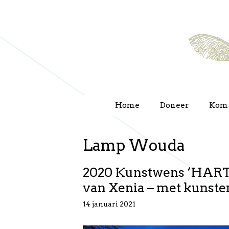
Ga
naar
de
inhoud
Home
Doneer
Kom 
Lamp Wouda
2020 Kunstwens ‘HART 
van Xenia – met kunste
14 januari 2021