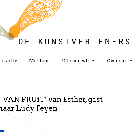
in actie
Meld aan
Dit doen wij
Over ons
VAN FRUiT’ van Esther, gast
naar Ludy Feyen