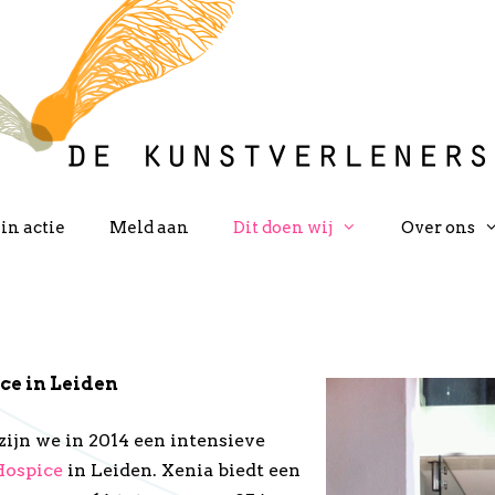
in actie
Meld aan
Dit doen wij
Over ons
e in Leiden
ijn we in 2014 een intensieve
Hospice
in Leiden. Xenia biedt een