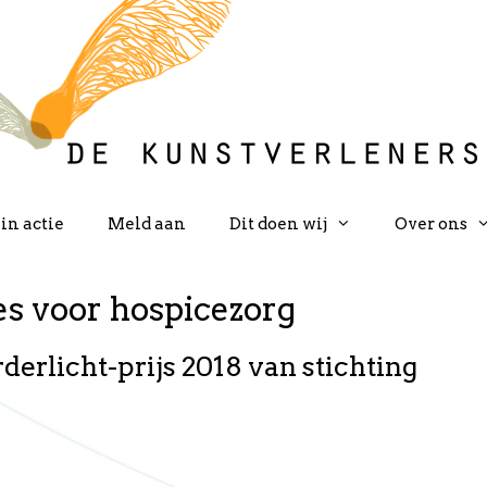
in actie
Meld aan
Dit doen wij
Over ons
es voor hospicezorg
erlicht-prijs 2018 van stichting