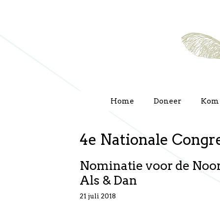
Ga
naar
de
inhoud
Home
Doneer
Kom 
4e Nationale Congr
Nominatie voor de Noord
Als & Dan
21 juli 2018