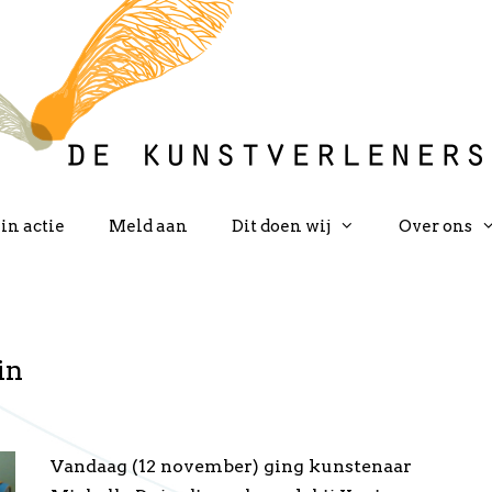
in actie
Meld aan
Dit doen wij
Over ons
in
Vandaag (12 november) ging kunstenaar