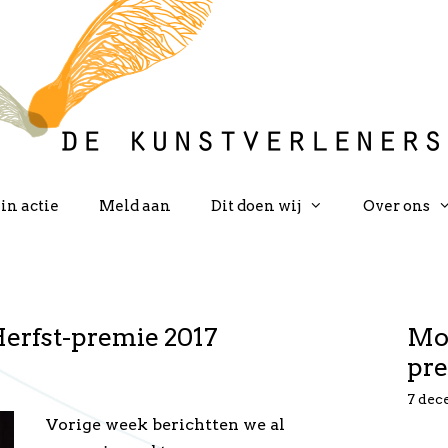
in actie
Meld aan
Dit doen wij
Over ons
 Herfst-premie 2017
Moo
pre
7 dec
Vorige week berichtten we al